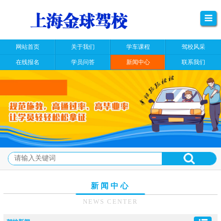
网站首页
关于我们
学车课程
驾校风采
在线报名
学员问答
新闻中心
联系我们
新闻中心
NEWS CENTER