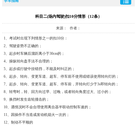
学车指南
科目二(场内驾驶)扣10分情形（12条）
来源： 作者：
1、考试时出现下列情形之一的扣10分：
2、驾驶姿势不正确的；
3、起步时车辆后溜距离小于30cm的；
4、操纵转向盘手法不合理的；
5、起步或行驶中挂错挡，不能及时纠正的；
6、起步、转向、变更车道、超车、停车前不使用或错误使用转向灯的；
7、起步、转向、变更车道、超车、停车前，开转向灯少于3s即转向的；
8、转弯时，转、回方向过早、过晚，或者转向角度过大、过小的；
9、换挡时发生齿轮撞击的；
10、遇情况时不会合理使用离合器半联动控制车速的；
11、因操作不当造成发动机熄火一次的；
12、制动不平顺的