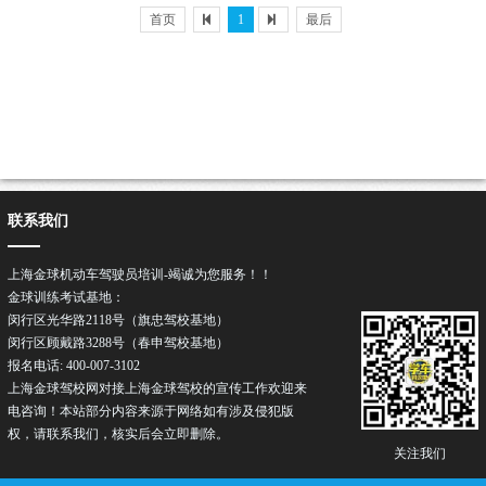
首页
1
最后
联系我们
上海金球机动车驾驶员培训-竭诚为您服务！！
金球训练考试基地：
闵行区光华路2118号（旗忠驾校基地）
闵行区顾戴路3288号（春申驾校基地）
报名电话: 400-007-3102
上海金球驾校网对接上海金球驾校的宣传工作欢迎来
电咨询！本站部分内容来源于网络如有涉及侵犯版
权，请联系我们，核实后会立即删除。
关注我们