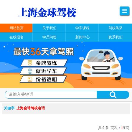
网站首页
关于我们
学车课程
驾校风采
在线报名
学员问答
新闻中心
联系我们
关键字:
上海金球驾校电话
共
0
条 页次：
1
/1
页